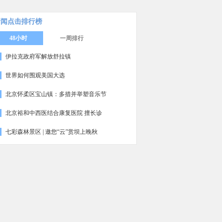
新闻点击排行榜
48小时
一周排行
伊拉克政府军解放舒拉镇
世界如何围观美国大选
北京怀柔区宝山镇：多措并举塑音乐节
北京裕和中西医结合康复医院 擅长诊
七彩森林景区 | 邀您“云”赏坝上晚秋