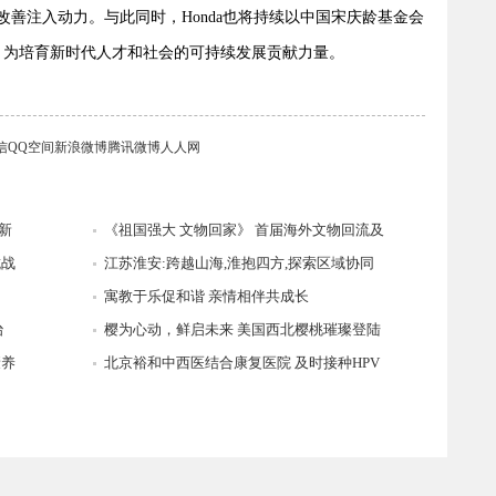
善注入动力。与此同时，Honda也将持续以中国宋庆龄基金会
，为培育新时代人才和社会的可持续发展贡献力量。
信
QQ空间
新浪微博
腾讯微博
人人网
新
《祖国强大 文物回家》 首届海外文物回流及
抗战
江苏淮安:跨越山海,淮抱四方,探索区域协同
寓教于乐促和谐 亲情相伴共成长
治
樱为心动，鲜启未来 美国西北樱桃璀璨登陆
康养
北京裕和中西医结合康复医院 及时接种HPV