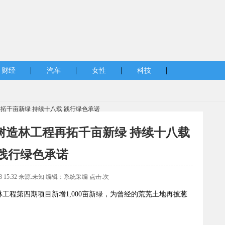
|
|
|
|
财经
汽车
女性
科技
程再拓千亩新绿 持续十八载 践行绿色承诺
植树造林工程再拓千亩新绿 持续十八载
践行绿色承诺
28 15:32 来源:未知 编辑：系统采编 点击:
次
树造林工程第四期项目新增1,000亩新绿，为曾经的荒芜土地再披葱