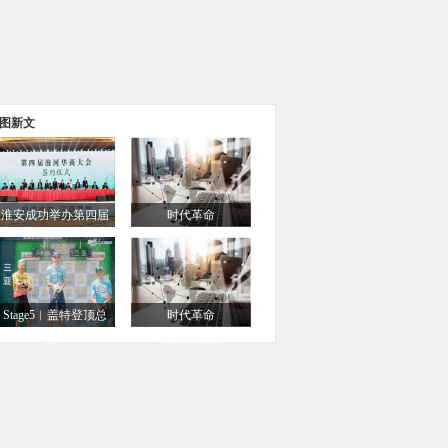
图新文
淮安成功举办第四届
时代革命
淮...
Connor,Clark...
Stage5︱盖特登顶总
时代革命
冠...
Connor,Clark...